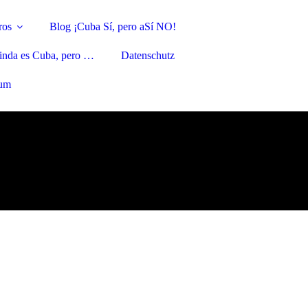
ros
Blog ¡Cuba Sí, pero aSí NO!
linda es Cuba, pero …
Datenschutz
sum