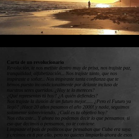
Carta de un revolucionario
Revolución, te nos metiste dentro muy de prisa, nos trajiste paz,
tranquilidad, alfabetización... Nos trajiste tanto, que nos
inspiraste a soñar... Nos inspiraste tanta confianza que te
hemos puesto incondicionalmente por delante incluso de
nuestros seres queridos. ¿Hoy te lo mereces?
¿Qué representas tú hoy? ¿A quién defiendes?
Nos trajiste la ilusión de un futuro mejor...... ¿Pero el Futuro ya
llegó? ¡Hace 20 años pasamos el año 2000! y nada, seguimos
solamente sobreviviendo. ¿Cuál es tu objetivo hoy?
Nos educaste... Y ahora no podemos decir lo que pensamos, si
eso que decimos o pensamos, no te conviene.
Limpiaste el país de políticos que pensaban que Cuba era suya
y creímos en ti por ello, pero no quieres limpiarlo ahora de esos