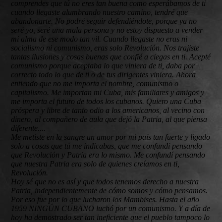
comprendes que tú no eres tan buena como esperábamos de ti
cuando llegaste alumbrando nuestro camino, tendré que
abandonarte. No podré seguir defendiéndote, porque ya no
seré yo, seré una mala persona y no estoy dispuesto a vender
mi alma de ese modo tan vil.
Cuando llegaste no eras ni
socialismo ni comunismo, eras solo Revolución.
Nos trajiste
tantas ilusiones y cosas buenas que confié a ciegas en ti.
Acepté
comunismo porque aceptaba lo que viniera de ti, daba por
correcto todo lo que de ti o de tus dirigentes viniera.
Ahora
entiendo que no me importa el nombre, comunismo o
capitalismo. Me importan mi Cuba, mis familiares y amigos y
me importa el futuro de todos los cubanos. Quiero una Cuba
próspera y libre de tanto odio a los americanos, al vecino con
dinero, al compañero de aula que dejó la Patria, al que piensa
diferente....
Me metiste en la sangre un amor por mi país tan fuerte y ligado
solo a cosas que tú me indicabas, que me confundí pensando
que Revolución y Patria era lo mismo. Me confundí pensando
que nuestra Patria era solo de quienes creíamos en ti,
Revolución.
Hoy sé que no es así y que todos tenemos derecho a nuestra
Patria, independientemente de cómo somos y cómo pensamos.
Por eso fue por lo que lucharon los Mambises. Hasta el año
1959 NINGÚN CUBANO luchó por un comunismo. Y a día de
hoy ha demostrado ser tan ineficiente que el pueblo tampoco lo