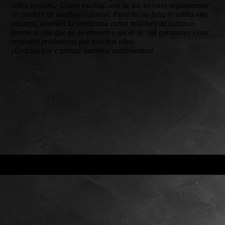
redes sociales. Como escribió uno de los lectores seguramente
en nombre de muchos cubanos:
Para mí no falta ni sobra una
palabra, también la siento mía como millones de cubanos
dentro la isla que no se atreven a sacar de sus corazones estas
verdades prisioneras por muchos años.
¡Gracias por expresar nuestros sentimientos!