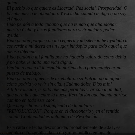
quiere.
El pueblo lo que quiere es Libertad, Paz social, Prosperidad. O
lo entiendes o te abandono. Y escucha cuando te digo q no soy
el único.
Pido perdón a todo cubano que ha tenido que abandonar
nuestra Cuba y a sus familiares para vivir mejor y poder
ayudar.
Pido perdón porque con mi ceguera y mi silencio he ayudado a
convertir a mi tierra en un lugar inhóspito para todo aquel que
piensa diferente.
Pido perdón a mi familia por no haberla valorado como debía
y no haberle dado una vida digna.
Perdón a quien di la espalda por miedo o para mantener mi
puesto de trabajo.
Pido perdón a quienes le arrebataron su Patria, no imagino
cómo podría yo vivir sin ella. ¡Cuánto dolor, Dios mío!
A ti Revolución, te pido que nos permitas vivir con dignidad,
que permitas que entre la nueva Revolución que intenta abrirse
camino en todo este caos.
Que hagas honor al significado de la palabra
"REVOLUCIÓN".
Porque en el diccionario y en el sentido
común Continuidad es antónimo de Revolución.
Esta carta de fecha desconocida, probablemente de 2021, es
anónima. Fue publicada en un grupo público en una de las