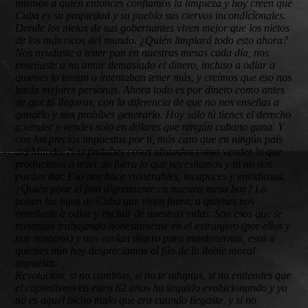
mismos a quien entonces confiamos la limpieza y hoy creen que
Cuba es su propiedad y su pueblo sus ciervos incondicionales.
Donde los nietos de sus gobernantes viven mejor que los nietos
de los más ricos del mundo. ¿Quién limpiará todo esto ahora?
Nos ayudaste a tener pan en nuestras mesas cada día, nos
enseñaste a no amar demasiado el dinero, incluso a odiar a
quienes lo tenían o intentaban tener más, y creímos que eso nos
hacía mejores personas. Ahora todo es por dinero como antes
de que tú llegaras, con la diferencia de que no nos enseñas a
ganarlo y nos prohíbes generarlo. Hoy sólo tú tienes el derecho
a vender y vendes solo en dólares que ningún cubano gana. Y
con los precios impuestos por ti, más caro que en ningún país
del Mundo. Nos prohíbes cosas absurdas como vender lo que
producimos o traer de fuera lo que necesitamos y tú no nos
puedes dar. Eso nos hace vulnerables, incapaces y envidiosos.
¿Quién pone el pan dignamente en nuestra mesa hoy?
Lo
ponen los hijos de Cuba que viven fuera, a quienes nos
enseñaste a odiar y excluir de nuestras vidas. Son esos que se
revientan trabajando honestamente en el extranjero (por ellos y
por nosotros) y nos envían dinero para mantenernos, esos a
quienes aún hoy despreciamos al filo de la doble moral
impuesta.
Revolución, si no cambias, si no te adaptas, si no entiendes que
el capitalismo en estos 62 años ha seguido evolucionando y ya
no es aquel bicho malo que era cuando llegaste, y si no