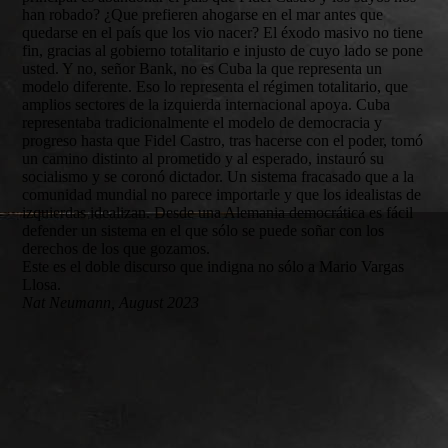
han robado? ¿Que prefieren ahogarse en el mar antes que
quedarse en el país que los vio nacer? El éxodo masivo no tiene
fin, gracias al gobierno totalitario e injusto de cuyo lado se pone
usted. Y no, señor Bank, no es Cuba la que representa un
modelo diferente. Eso lo representa el régimen totalitario, que
amplios sectores de la izquierda internacional apoya. Cuba
representaba tradicionalmente el modelo de democracia y
progreso hasta que Fidel Castro, tras hacerse con el poder, tomó
un camino distinto al prometido y al esperado, instauró su
socialismo y se coronó dictador. Un sistema fracasado que a la
comunidad mundial no parece importarle y que los idealistas de
izquierdas idealizan. Desde una Alemania democrática es fácil
defender un sistema en el que sólo se puede soñar con los
derechos de los que gozamos.
Este es el doble discurso que indigna no sólo a Mario Vargas
Llosa.
Nat Neumann, August 2023