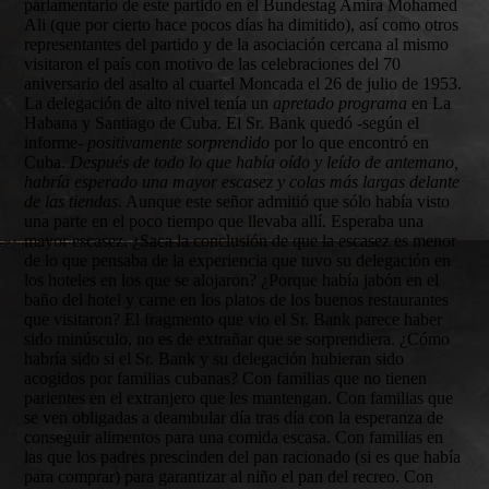
parlamentario de este partido en el Bundestag Amira Mohamed
Ali (que por cierto hace pocos días ha dimitido), así como otros
representantes del partido y de la asociación cercana al mismo
visitaron el país con motivo de las celebraciones del 70
aniversario del asalto al cuartel Moncada el 26 de julio de 1953.
La delegación de alto nivel tenía un
apretado programa
en La
Habana y Santiago de Cuba. El Sr. Bank quedó -según el
informe-
positivamente sorprendido
por lo que encontró en
Cuba.
Después de todo lo que había oído y leído de antemano,
habría esperado una mayor escasez y colas más largas delante
de las tiendas
. Aunque este señor admitió que sólo había visto
una parte en el poco tiempo que llevaba allí. Esperaba una
mayor escasez. ¿Saca la conclusión de que la escasez es menor
de lo que pensaba de la experiencia que tuvo su delegación en
los hoteles en los que se alojaron? ¿Porque había jabón en el
baño del hotel y carne en los platos de los buenos restaurantes
que visitaron? El fragmento que vio el Sr. Bank parece haber
sido minúsculo, no es de extrañar que se sorprendiera. ¿Cómo
habría sido si el Sr. Bank y su delegación hubieran sido
acogidos por familias cubanas? Con familias que no tienen
parientes en el extranjero que les mantengan. Con familias que
se ven obligadas a deambular día tras día con la esperanza de
conseguir alimentos para una comida escasa. Con familias en
las que los padres prescinden del pan racionado (si es que había
para comprar) para garantizar al niño el pan del recreo. Con