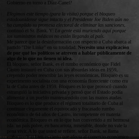
Gobierno en torno a Díaz-Canel?
Elegimos este tiempo (para la visita) porque el bloqueo
estadounidense sigue intacto y el Presidente Joe Biden aún no
ha cumplido su promesa electoral de eliminar las sanciones
,
continuó el Sr. Bank. Y:
La gente está muriendo aquí porque
los suministros médicos no están llegando al país.
Me parece que la desinformación con respecto a Cuba abarca al
partido "Die Linke" en su totalidad.
Necesito una explicación
de por qué los políticos se atreven a hablar públicamente de
algo de lo que no tienen ni idea.
El bloqueo, señor Bank, es el rumbo económico que Fidel
Castro instauró en Cuba con sus absurdas ideas en 1959,
creyendo poder reescribir las leyes económicas, Bloqueo es su
experimento socialista con una economía floreciente como era
la de Cuba antes de 1959. Bloqueo es lo que provocó cuando
estranguló la iniciativa privada y pensó que el Estado podía
alimentar a un pueblo manteniéndolo con las manos atadas.
Bloqueo es lo que produce el régimen totalitario de Cuba al
continuar ciegamente el equivocado y fracasado rumbo
económico de 64 años de Castro, incompetente en materia
económica. Bloqueo es en lo que han convertido a mi hermosa
isla: un país pobre, en bancarrota, miserable, donde no vale la
pena vivir. A lo que usted se refiere, señor Bank, se llama
embargo. Y si bien es cierto que afecta al comercio económico