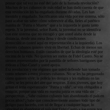
pensar que tal vez no esté del lado de la llamada revolución?
Muchos de los cubanos de más edad se han dado cuenta de que
esta revolución les ha engañado durante décadas. Les han
mentido y engañado. Sacrificaron una vida por ese sistema, sólo
para acabar sin saber cómo sobrevivir al día, fieles al patético
mantra de "Patria o Muerte" que a la izquierda le gusta tanto
repetir. Y la juventud, señor Bank, la juventud no se identifica
con este sistema que no escogió y que usted alaba desde la
distancia, desde una mesa llena y desde condiciones
democráticas (usted aquí en representación a la izquierda). Los
jóvenes cubanos quieren vivir en libertad. Echan de menos sus
derechos humanos. Están cansados de que la ideología esté por
encima de la vida. No quieren ser nietos de Fidel Castro. No se
sienten representados por la pandilla de señores barrigones que
rodean a Díaz-Canel y usted apoya.
Esa revolución y ese régimen que usted defiende han tomado
como rehenes a estos jóvenes cubanos. No se les ha preguntado
cómo quieren vivir; la policía les denigra y les maltrata en las
calles; se les priva del aire que respiran. Estos jóvenes, que hoy
gritan el lema esperanzador "Patria y vida", se ven obligados a
emigrar, porque una vida en nuestra patria es una vida sin
perspectivas. ¿Sabe cuántos cubanos han abandonado el país en
pocos años? ¿Sabe que conscientemente asumen todo tipo de
peligro para hacerlo, con tal de llegar a cualquier lugar, lo
principal es abandonar el país que Fidel Castro y los suyos nos