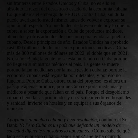
sin fronteras entre Estados Unidos y Cuba, no es ello en
absoluto la razón del desastroso estado de la economía cubana.
Lo que abarca el embargo de EE.UU. contra Cuba, sin duda
puede averiguarlo usted mismo, antes de volver a expresar su
opinión al respecto. Yo puedo decirle brevemente hoy lo que no
cubre, a saber, la exportación a Cuba de productos médicos,
alimentos y otros artículos de consumo para ayudar al pueblo
cubano. Desde principios de año, Estados Unidos ha aprobado
casi 900 millones de dólares en exportaciones médicas a Cuba,
más de 800 millones de dólares en 2022, el doble que en 2021.
No, señor Bank, la gente no se está muriendo en Cuba porque
no lleguen suministros médicos al país. La gente se muere
porque faltan medicinas por la mala gestión cubana; porque la
economía cubana está regulada por diletantes; y por eso no
funciona. Porque Cuba, otrora cuna del progreso, es ahora un
país que apenas produce; porque Cuba exporta medicinas y
médicos a pesar de que faltan en el país. Porque el desgobierno
cubano tiene falsas prioridades y en vez de invertir en hospitales
y sanidad, invierte en hoteles y en equipar a sus órganos de
represión.
Apoyamos al pueblo cubano y a su revolución
, continuó el Sr.
Bank. Y:
Pero Cuba es un país que defiende un modelo de
sociedad diferente y nosotros lo apoyamos
. ¿Cómo sabe de qué
lado está el pueblo cubano, señor Bank? ¿Se le ha ocurrido