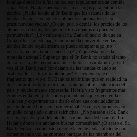
familias donde los niños no reciben regularmente una comida
sana. El Sr. Bank esperaba colas más largas para entrar a las
tiendas. ¿Nadie le dijo al Sr. Bank que los estantes de las
tiendas donde se venden los alimentos racionados están
prácticamente vacíos? ¿O que, por lo demás, los precios de los
alimentos son tan altos que muchos cubanos no pueden
permitírselos? ¿Le ocultaron al Sr. Bank el hecho de que en
Cuba sólo se puede pagar con moneda convertible en las
tiendas donde regularmente se puede comprar algo (no
necesariamente lo que se necesita)? ¿Y que ésta no es la
moneda nacional? Supongo que el Sr. Bank no estaba al tanto
de todo esto, de lo contrario no se hubiese asombrado. ¿O tal
vez el Sr. Bank pasó por delante de las tiendas cuando se
acababa de ir la luz durante horas? Es evidente que el
fragmento que vio el Sr. Bank es tan ínfimo que en realidad ha
de estar prohibido formarse una opinión sobre la situación del
país, y mucho menos expresarla. Habría visto fragmentos más
grandes en la red, publicados por cubanos que viven en la isla.
Que ven y experimentan a diario cómo sus conciudadanos
pelean durante horas en las interminables colas y tumultos por
un pollo congelado o unas salchichas. ¿No pasaron el Sr. Bank
y su delegación por delante de las montañas de basura de La
Habana donde los ancianos buscan comestibles? ¿O acaso el Sr.
Bank llegó a la conclusión de que la gente tenía suficiente para
comer cuando vio las enormes barrigas de los miembros del