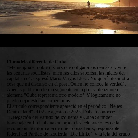
El modelo diferente de Cuba
"Me indigna el doble discurso de obligar a los demás a vivir en
las penurias socialistas, mientras ellos saborean las mieles del
capitalismo“, expresó Mario Vargas Llosa. No quería decir otra
cosa que mi discurso en el post „Quien no conoce la verdad".
Apenas publicado leo lo siguiente en la prensa de izquierda
alemana "Cuba representa otro modelo". Y lógicamente no
puedo dejar esto sin comentarios.
El artículo correspondiente apareció en el periódico "Neues
Deutschland" el 02 de agosto de 2023. Daba a conocer:
"Delegación del Partido de Izquierda y Cuba Sí rinden
homenaje en La Habana en torno a las celebraciones de la
revolución" e informaba de que Tobias Bank, responsable
federal del Partido de izquierda „Die Linke“, y la jefa del grupo