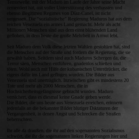
Terrorwelle, mit der Maduro im Laufe der Jahre seine Macht
zementiert hat, mit voller Unterstützung des verhassten und
ebenso illegitimen Regimes von Díaz-Canel, ist nicht
vergessen. Die "sozialistische" Regierung Maduros hat aus dem
reichen Venezuela ein armes Land gemacht. Mehr als acht
Millionen Menschen sind aus dem einst blühenden Land
geflohen, in dem heute die große Mehrheit in Armut lebt.
Seit Maduro dem Volk diese letzten Wahlen gestohlen hat, sind
die Menschen auf der Straße und fordern die Regierung, die sie
gewählt haben. Seitdem sind auch Maduros Schergen da, die
Terror säen, Menschen entführen, gnadenlos schießen und
töten. Wohl auch mit Hilfe der kubanischen Unterdrücker, die
eigens dafür ins Land geflogen wurden. Die Bilder aus
Venezuela sind unerträglich. Inzwischen gibt es mindestens 20
Tote und mehr als 2000 Menschen, die in
Hochsicherheitsgefängnisse gebracht wurden. Maduro
versichert, dass es diesmal keine Gnade geben werde.
Die Bilder, die uns heute aus Venezuela erreichen, erinnern
jedenfalls an die bekannter Bilder blutiger Diktaturen der
Vergangenheit, in denen Angst und Schrecken die Straßen
beherrschten.
Ihr alle da draußen, die ihr auf den sogenannten Sozialismus
schwört, die ihr die sogenannten linken Regierungen hier und