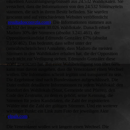
einzelnen Auszählungsergebnissen aus 24.532 Wahllokalen. Sie
versichert, dass die Informationen von den 24.532 Stimmzetteln
stammen, die sich in ihrem Besitz befinden. Sie wurden
gescannt und auf verschiedenen Websites veröffentlicht
(
resultadosconvzla.com)
. Die Informationen stammen aus
24.532 der insgesamt 30.026 Wahllokale. Danach erhielt
Maduro 30% der Stimmen (absolut 3.241.461), der
Oppositionskandidat Edmundo González 67% (absolut
7.156.462). Das bedeutet, dass selbst unter der
(unwahrscheinlichen) Annahme, dass Maduro die meisten
Stimmen in den Wahllokalen erhalten hat, die der Opposition
noch nicht zur Verfügung stehen, Edmundo González diese
Wahl gewonnen hat. Bei einer Wahlbeteiligung von über 60%
kann man davon ausgehen, dass die Venezolaner einen Wechsel
wollen. Die Information scheint legitim und transparent zu sein.
Die Ergebnisse sind nach Bundesstaaten aufgeschlüsselt. Die
Datei enthält detaillierte Informationen zu jedem Wahllokal: den
Standort des Wahllokals (Staat, Gemeinde und Pfarrei), den
Code des Zentrums, zu dem es gehört, seine Kennung, die
Stimmen für jeden Kandidaten, die Zahl der registrierten
Wähler und die Zahl der gültigen Stimmen. Und ein weiterer
wichtiger Punkt: ein Link zum Foto der jeweiligen Akte
(
elpaís.com
).
Die Venezolaner wollen seit langem einen Wechsel. Die