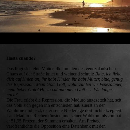
Hasta cuándo?
Das fragt sich eine Mutter, die inmitten des venezolanischen
Chaos auf der Straße kniet und weinend schreit:
Bitte, ich flehe
dich auf Knien an, ihr habt Kinder, ihr habt Mütter, bitte, genug
der Repression. Mein Gott. Gott, wofür zahlen wir Venezolaner,
mein lieber Gott? Hasta cuándo mein Gott? … Wie lange
noch?
Die Frau erlebt die Repression, die Maduro angezettelt hat, seit
das Volk sich gegen ihn entschieden hat, zuerst an der
Wahlurne und jetzt, da er seine Niederlage dort nicht akzeptiert.
Laut Maduros Rechenkünsten und seiner Wahlkommission hat
er 51,95 Prozent der Stimmen erhalten. Am Freitag
veröffentlichte die Opposition eine Datenbank mit den