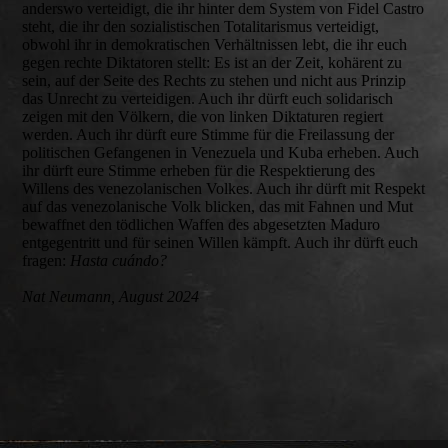
anderswo verteidigt, die ihr hinter dem System von Fidel Castro
steht, die ihr den sozialistischen Totalitarismus verteidigt,
obwohl ihr in demokratischen Verhältnissen lebt, die ihr euch
gegen rechte Diktatoren stellt: Es ist an der Zeit, kohärent zu
sein, auf der Seite des Rechts zu stehen und nicht aus Prinzip
das Unrecht zu verteidigen. Auch ihr dürft euch solidarisch
zeigen mit den Völkern, die von linken Diktaturen regiert
werden. Auch ihr dürft eure Stimme für die Freilassung der
politischen Gefangenen in Venezuela und Kuba erheben. Auch
ihr dürft eure Stimme erheben für die Respektierung des
Willens des venezolanischen Volkes. Auch ihr dürft mit Respekt
auf das venezolanische Volk blicken, das mit Fahnen und Mut
bewaffnet den tödlichen Waffen des abgesetzten Maduro
entgegentritt und für seinen Willen kämpft. Auch ihr dürft euch
fragen:
Hasta cuándo?
Nat Neumann, August 2024