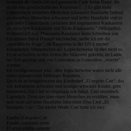
bestimmt der [menschliche] genetische Code keine Rasse, die
ist ein rein gesellschaftliches Konstrukt […] Es gibt mehr
Unterschiede zwischen Menschen schwarzer Hautfarbe [selbst]
als zwischen Menschen schwarzer und heller Hautfarbe und es
gibt mehr Unterschiede zwischen den sogenannten Kaukasiern
als zwischen Kaukasiern und Nicht-Kaukasiern." (Wikipedia).
Während ich zum Phänomen Rassismus beim Schreiben von
Ein kleines Stück Himmel nachdachte, stellte ich mir die
„unwirkliche Frage“, ob Rassismus in der DNA meiner
kubanischen Mitmenschen sei. Logischerweise ist dies nicht so.
Es ist sicherlich zu den Zeiten der Sklaverei gekeimt, im Laufe
der Zeit gepflegt und von Generation zu Generation „vererbt“
worden.
Ich verallgemeinere jetzt , aber logischerweise waren nicht alle
meine kubanischen Mitbürger Rassisten.
Doch da ist beispielsweise das Kinderlied „El negrito Con“, das
wir, kubanische schwarze und weniger schwarze Kinder, gern
intonierten. Ein Lied so eingängig wie banal. Und rassistisch.
Eigentlich. Denn um über einen Menschen zu erzählen, muss
man nicht auf seine Hautfarbe hinweisen (Das Lied „El
blanquito Con“/ Der kleine Weiße Con hörte ich nie):
Estaba el negrito Con
Estaba comiendo arroz
El arroz estaba caliente