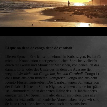
El que no tiene de congo tiene de carabalí
Diesen Spruch hörte ich schon einmal in Kuba sagen. Es hat für
mich die Konnotation einer gewöhnlichen Sprache, vielleicht
durch die Gestik und Mimik der Menschen, von denen ich das
damals hörte, oder des Umfeldes, in dem die Aussage fiel,
wegen.
Wer nicht von Congo hat, hat von Carabali
. Congo ist
die Ethnie aus dem früheren Königreich Kongo und aus dem
Kongo-Flusseinzugsgebiet. Die Carabali waren Schwarze von
der Calabar-Küste im Süden Nigerias, von wo aus sie im späten
18. Jahrhundert und in der ersten Hälfte des 19. Jahrhunderts
emigrierten. Der Spruch will also darauf anspielen, dass alle
Kubaner letztendlich afrikanische Ahnen haben, ergo, wir sind
de facto (fast) alle schwarz, wenn auch die spanischen