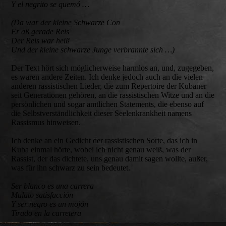
Y el negrito se quemó …
(Da war der kleine Schwarze Con
Er aß gerade Reis
Der Reis war heiß
Und der kleine schwarze Junge verbrannte sich …)
Der Text hört sich möglicherweise harmlos an, und, zugegeben,
es waren andere Zeiten. Ich denke jedoch auch an die vielen
anderen rassistischen Lieder, die zum Repertoire der Kubaner
seit Generationen gehören, an die rassistischen Witze und an die
persönlichen und sogar amtlichen Statements, die ebenso auf
die Selbstverständlichkeit dieser Seelenkrankheit namens
Rassismus hinweisen.
Ich denke an ein Gedicht der rassistischen Sorte, das ich in
Kuba einmal hörte, wobei ich nicht genau weiß, was der
Rassist, der das dichtete, uns genau damit sagen wollte, außer,
was für ihn schwarz zu sein bedeutet.
Ser blanco es una carrera
Mulato satisfacción
Y ser negro es un mojón
Tirado en la carretera