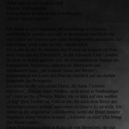
(Weiß sein ist eine Leidenschaft
Mulatte, Zufriedenheit
Und schwarz zu sein ist ein Scheißhaufen
Auf der Straße liegend)
Ich denke an eine Annonce, die neuerdings in Havanna
veröffentlicht worden sein soll, in der jemand eine Stelle für
eine Dame im Gastronomie- oder Hotelgewerbe ausschrieb, für
eine Dame, weiß sollte sie sein, ausdrücklich.
Ich denke an den Kommentar bei Twitter als jemand ein Foto
einer Frau mit der Überschrift „In die schwarze Liste“ postete,
da diese zu denen gehören soll, die Dissidenten im Namen der
kubanischen Regierung unterdrückt, überwacht und
misshandelt habe. „Im wahrste Sinne des Wortes“,
kommentierte ein Leser den Post im Hinblick auf die dunkle
Hautfarbe der Peinigerin.
Ich denke an die schwarzen Eltern, die ihren Töchtern
einbläuen, „Heirate einen Weißen, auch wenn er Straßenfeger
ist“; oder an die schwarze Mutter, die so stolz auf den weißen
„Fang“ ihrer Tochter ist. Und an die, die nach dem Beruf des
Schwiegersohnes gefragt, antworten: es blanco/ Er ist weiß. Ich
denke an die allgemeine Lobeshymne, wenn die Braut dunkler
Hautfarbe einen Weißen heiratet: „Adelantó su raza“ (Sie bringt
ihre Rasse voran).
Denn Rassismus kommt in Kuba oft von Menschen, die nur