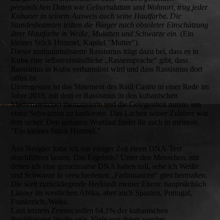
persönlichen Daten wie Geburtsdatum und Wohnort, trug jeder
Kubaner in seinem Ausweis auch seine Hautfarbe. Die
Standesbeamten teilten die Bürger nach obsoleter Einschätzung
ihrer Hautfarbe in Weiße, Mulatten und Schwarze ein.
(Ein
kleines Stück Himmel, Kapitel "Mutter").
Dieser institutionalisierte Rassismus trägt dazu bei, dass es in
Kuba eine selbstverständliche „Rassensprache“ gibt, dass
Rassismus in Kuba verharmlost wird und dass Rassismus dort
offen ist.
Unvergessen ist das Statement des Raúl Castro in einer Rede im
Jahre 2018, mit dem er Rassismus in den kubanischen
Medienanstalten thematisierte und die Gelegenheit nutzte, um
einen Schwarzen zu karikieren. Das Lachen seiner Zuhörer war
ihm sicher. Den genauen Wortlaut findet ihr auch in meinem
"Ein kleines Stück Himmel."
Aus Neugier habe ich vor einiger Zeit einen DNA-Test
durchführen lassen. Das Ergebnis? Unter den Menschen, mit
denen ich eine gemeinsame DNA haben soll, sehe ich Weiße
und Schwarze in verschiedenen „Farbnuancen“ gleichermaßen.
Die weit zurückliegende Herkunft meiner Eltern: hauptsächlich
Länder im westlichen Afrika, aber auch Spanien, Portugal,
Frankreich, Wales.
Laut letztem Zensus sollen 64,1% der kubanischen
Bevölkerung Weiße sein. Viele von ihnen werden