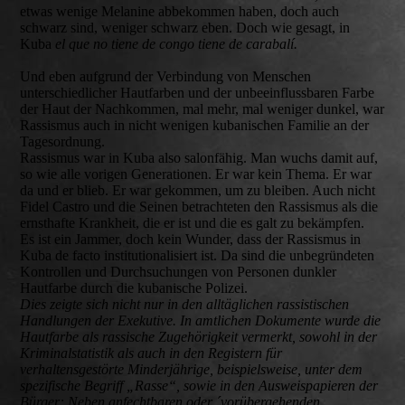
etwas wenige Melanine abbekommen haben, doch auch
schwarz sind, weniger schwarz eben. Doch wie gesagt, in
Kuba
el que no tiene de congo tiene de carabalí.
Und eben aufgrund der Verbindung von Menschen
unterschiedlicher Hautfarben und der unbeeinflussbaren Farbe
der Haut der Nachkommen, mal mehr, mal weniger dunkel, war
Rassismus auch in nicht wenigen kubanischen Familie an der
Tagesordnung.
Rassismus war in Kuba also salonfähig. Man wuchs damit auf,
so wie alle vorigen Generationen. Er war kein Thema. Er war
da und er blieb. Er war gekommen, um zu bleiben. Auch nicht
Fidel Castro und die Seinen betrachteten den Rassismus als die
ernsthafte Krankheit, die er ist und die es galt zu bekämpfen.
Es ist ein Jammer, doch kein Wunder, dass der Rassismus in
Kuba de facto institutionalisiert ist. Da sind die unbegründeten
Kontrollen und Durchsuchungen von Personen dunkler
Hautfarbe durch die kubanische Polizei.
Dies zeigte sich nicht nur in den alltäglichen rassistischen
Handlungen der Exekutive. In amtlichen Dokumente wurde die
Hautfarbe als rassische Zugehörigkeit vermerkt, sowohl in der
Kriminalstatistik als auch in den Registern für
verhaltensgestörte Minderjährige, beispielsweise, unter dem
spezifische Begriff „Rasse“, sowie in den Ausweispapieren der
Bürger: Neben anfechtbaren oder ´vorübergehenden