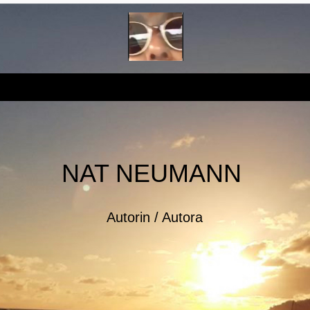
NAT NEUMANN
Autorin / Autora