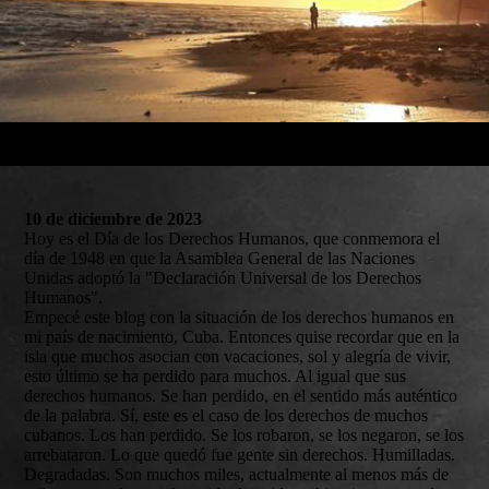
10 de diciembre de 2023
Hoy es el Día de los Derechos Humanos, que conmemora el
día de 1948 en que la Asamblea General de las Naciones
Unidas adoptó la "Declaración Universal de los Derechos
Humanos".
Empecé este blog con la situación de los derechos humanos en
mi país de nacimiento, Cuba. Entonces quise recordar que en la
isla que muchos asocian con vacaciones, sol y alegría de vivir,
esto último se ha perdido para muchos. Al igual que sus
derechos humanos. Se han perdido, en el sentido más auténtico
de la palabra. Sí, este es el caso de los derechos de muchos
cubanos. Los han perdido. Se los robaron, se los negaron, se los
arrebataron. Lo que quedó fue gente sin derechos. Humilladas.
Degradadas. Son muchos miles, actualmente al menos más de