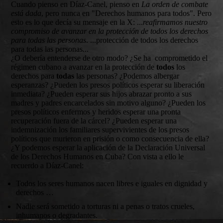
Cuando pienso en Díaz-Canel, pienso en
La orden de combate
está dada
, pero nunca en "Derechos humanos para todos". Pero
esto es lo que decía su mensaje en la X: ...
reafirmamos nuestro
compromiso de avanzar en la protección de todos los derechos
para todas las personas
. ...protección de todos los derechos
para todas las personas...
¿O debería entenderse de otro modo? ¿Se ha comprometido el
régimen cubano a avanzar en la protección de
todos
los
derechos para
todas
las personas? ¿Podemos albergar
esperanzas? ¿Pueden los presos políticos esperar su liberación
inmediata? ¿Pueden esperar sus hijos abrazar pronto a sus
madres y padres encarcelados sin motivo alguno? ¿Pueden los
presos políticos enfermos y heridos esperar una pronta
recuperación fuera de la cárcel? ¿Pueden esperar una
indemnización los familiares supervivientes de los presos
políticos que murieron en prisión o como consecuencia de ella?
¿Y podemos esperar la aplicación de la Declaración Universal
de los Derechos Humanos en Cuba? Con vista a ello le
recuerdo a Díaz-Canel:
Todos los seres humanos nacen libres e iguales en dignidad y
derechos …
Nadie será sometido a torturas ni a penas o tratos crueles,
inhumanos o degradantes.