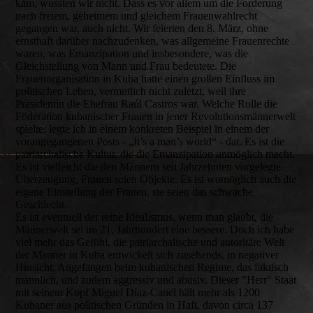
kam, wussten wir nicht. Dass es vor allem um die Forderung
nach freiem, geheimem und gleichem Frauenwahlrecht
gegangen war, auch nicht. Wir feierten den 8. März, ohne
ernsthaft darüber nachzudenken, was allgemeine Frauenrechte
waren, was Emanzipation und insbesondere, was die
Gleichstellung von Mann und Frau bedeutete. Die
Frauenorganisation in Kuba hatte einen großen Einfluss im
politischen Leben, vermutlich nicht zuletzt, weil ihre
Präsidentin die Ehefrau Raúl Castros war. Welche Rolle die
Föderation kubanischer Frauen in jener Revolutionsmännerwelt
spielte, legte ich in einem konkreten Beispiel in einem der
vorangegangenen Posts - „It’s a man’s world“ - dar. Es ist die
patriarchalische Kultur, die die Emanzipation unmöglich macht.
Es ist vielleicht die den Männern seit Jahrzehnten vorgelegte
Überzeugung, Frauen seien Objekte. Es ist womöglich auch die
eigene Einstellung der Frauen, sie seien das schwache
Geschlecht.
Es ist eventuell der reine Idealismus, wenn man glaubt, die
Männerwelt sei im 21. Jahrhundert eine bessere. Doch ich habe
viel mehr das Gefühl, die patriarchalische und autoritäre Welt
der Männer in Kuba entwickelt sich zusehends, in negativer
Hinsicht. Angefangen beim kubanischen Regime, das faktisch
männlich, und zudem aggressiv und abusiv. Dieser "Herr" Staat
mit seinem Kopf Miguel Díaz-Canel hält mehr als 1200
Kubaner aus politischen Gründen in Haft, davon circa 137