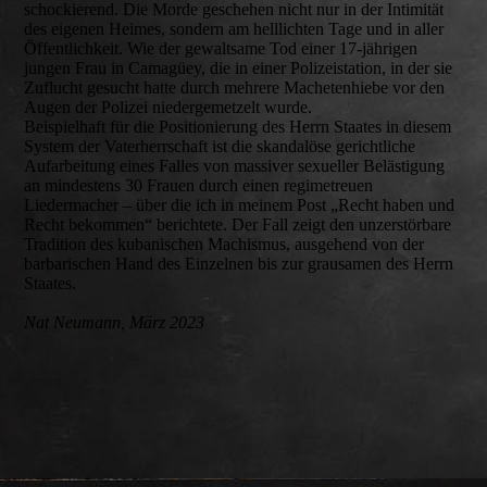
schockierend. Die Morde geschehen nicht nur in der Intimität
des eigenen Heimes, sondern am helllichten Tage und in aller
Öffentlichkeit. Wie der gewaltsame Tod einer 17-jährigen
jungen Frau in Camagüey, die in einer Polizeistation, in der sie
Zuflucht gesucht hatte durch mehrere Machetenhiebe vor den
Augen der Polizei niedergemetzelt wurde.
Beispielhaft für die Positionierung des Herrn Staates in diesem
System der Vaterherrschaft ist die skandalöse gerichtliche
Aufarbeitung eines Falles von massiver sexueller Belästigung
an mindestens 30 Frauen durch einen regimetreuen
Liedermacher – über die ich in meinem Post „Recht haben und
Recht bekommen“ berichtete. Der Fall zeigt den unzerstörbare
Tradition des kubanischen Machismus, ausgehend von der
barbarischen Hand des Einzelnen bis zur grausamen des Herrn
Staates.
Nat Neumann, März 2023