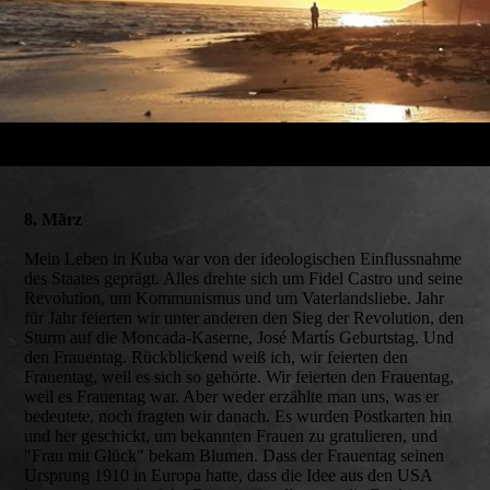
8. März
Mein Leben in Kuba war von der ideologischen Einflussnahme
des Staates geprägt. Alles drehte sich um Fidel Castro und seine
Revolution, um Kommunismus und um Vaterlandsliebe. Jahr
für Jahr feierten wir unter anderen den Sieg der Revolution, den
Sturm auf die Moncada-Kaserne, José Martís Geburtstag. Und
den Frauentag. Rückblickend weiß ich, wir feierten den
Frauentag, weil es sich so gehörte. Wir feierten den Frauentag,
weil es Frauentag war. Aber weder erzählte man uns, was er
bedeutete, noch fragten wir danach. Es wurden Postkarten hin
und her geschickt, um bekannten Frauen zu gratulieren, und
"Frau mit Glück" bekam Blumen. Dass der Frauentag seinen
Ursprung 1910 in Europa hatte, dass die Idee aus den USA