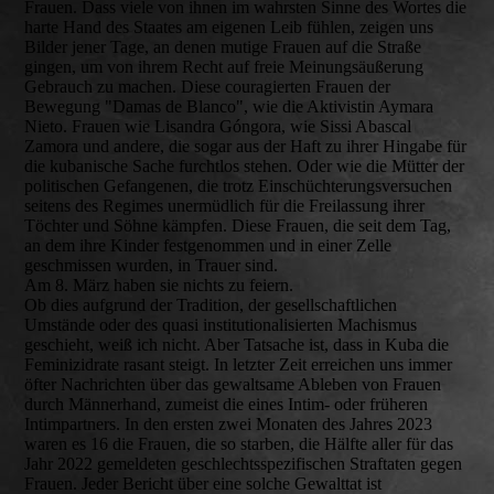
Frauen. Dass viele von ihnen im wahrsten Sinne des Wortes die
harte Hand des Staates am eigenen Leib fühlen, zeigen uns
Bilder jener Tage, an denen mutige Frauen auf die Straße
gingen, um von ihrem Recht auf freie Meinungsäußerung
Gebrauch zu machen. Diese couragierten Frauen der
Bewegung "Damas de Blanco", wie die Aktivistin Aymara
Nieto. Frauen wie Lisandra Góngora, wie Sissi Abascal
Zamora und andere, die sogar aus der Haft zu ihrer Hingabe für
die kubanische Sache furchtlos stehen. Oder wie die Mütter der
politischen Gefangenen, die trotz Einschüchterungsversuchen
seitens des Regimes unermüdlich für die Freilassung ihrer
Töchter und Söhne kämpfen. Diese Frauen, die seit dem Tag,
an dem ihre Kinder festgenommen und in einer Zelle
geschmissen wurden, in Trauer sind.
Am 8. März haben sie nichts zu feiern.
Ob dies aufgrund der Tradition, der gesellschaftlichen
Umstände oder des quasi institutionalisierten Machismus
geschieht, weiß ich nicht. Aber Tatsache ist, dass in Kuba die
Feminizidrate rasant steigt. In letzter Zeit erreichen uns immer
öfter Nachrichten über das gewaltsame Ableben von Frauen
durch Männerhand, zumeist die eines Intim- oder früheren
Intimpartners. In den ersten zwei Monaten des Jahres 2023
waren es 16 die Frauen, die so starben, die Hälfte aller für das
Jahr 2022 gemeldeten geschlechtsspezifischen Straftaten gegen
Frauen. Jeder Bericht über eine solche Gewalttat ist