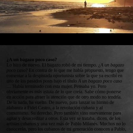
¿A un bagazo poco caso?
Lo hizo de nuevo. El bagazo robó de mi tiempo. ¿
A un bagazo
poco caso
? En contra de lo que me había propuesto, tengo que
comentar a la despistada oportunista sobre la que ya escribí en
uno de los pasados posts bajo el título
A un bagazo poco caso
.... Había terminado con esta mujer. Pensaba yo. Pero
obviamente es más astuta de lo que creía. Sabe cómo ponerse
en acción para atraer la atención que de otro modo no tendría.
De la nada, ha vuelto. De nuevo, para lanzar su himno de
alabanza a Fidel Castro, a la revolución cubana y al
comunismo. Su derecho. Pero también vino nuevamente para
agitar y desacreditar a otros. Esta vez se trataba, dicen, de los
artistas cubanos y una vez más de Pablo Milanés. Muchos no lo
conocerán, pero los cubanos de mi generación conocen a Pablo,