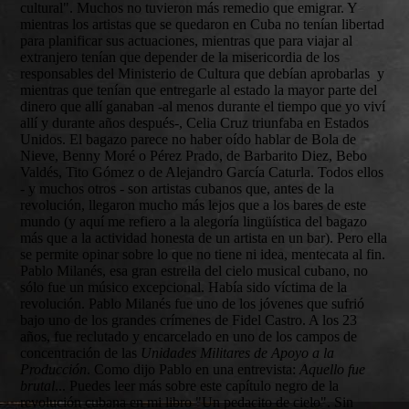
cultural". Muchos no tuvieron más remedio que emigrar. Y
mientras los artistas que se quedaron en Cuba no tenían libertad
para planificar sus actuaciones, mientras que para viajar al
extranjero tenían que depender de la misericordia de los
responsables del Ministerio de Cultura que debían aprobarlas y
mientras que tenían que entregarle al estado la mayor parte del
dinero que allí ganaban -al menos durante el tiempo que yo viví
allí y durante años después-, Celia Cruz triunfaba en Estados
Unidos. El bagazo parece no haber oído hablar de Bola de
Nieve, Benny Moré o Pérez Prado, de Barbarito Diez, Bebo
Valdés, Tito Gómez o de Alejandro García Caturla. Todos ellos
- y muchos otros - son artistas cubanos que, antes de la
revolución, llegaron mucho más lejos que a los bares de este
mundo (y aquí me refiero a la alegoría lingüística del bagazo
más que a la actividad honesta de un artista en un bar). Pero ella
se permite opinar sobre lo que no tiene ni idea, mentecata al fin.
Pablo Milanés, esa gran estrella del cielo musical cubano, no
sólo fue un músico excepcional. Había sido víctima de la
revolución. Pablo Milanés fue uno de los jóvenes que sufrió
bajo uno de los grandes crímenes de Fidel Castro. A los 23
años, fue reclutado y encarcelado en uno de los campos de
concentración de las
Unidades Militares de Apoyo a la
Producción
. Como dijo Pablo en una entrevista:
Aquello fue
brutal
... Puedes leer más sobre este capítulo negro de la
revolución cubana en mi libro "Un pedacito de cielo". Sin