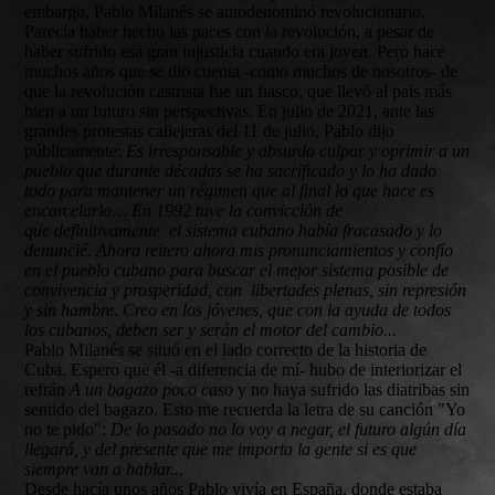
embargo, Pablo Milanés se autodenominó revolucionario.
Parecía haber hecho las paces con la revolución, a pesar de
haber sufrido esa gran injusticia cuando era joven. Pero hace
muchos años que se dio cuenta -como muchos de nosotros- de
que la revolución castrista fue un fiasco, que llevó al país más
bien a un futuro sin perspectivas. En julio de 2021, ante las
grandes protestas callejeras del 11 de julio, Pablo dijo
públicamente:
Es irresponsable y absurdo culpar y oprimir a un
pueblo que durante décadas se ha sacrificado y lo ha dado
todo para mantener un régimen que al final lo que hace es
encarcelarlo… En 1992 tuve la convicción de
que definitivamente el sistema cubano había fracasado y lo
denuncié. Ahora reitero ahora mis pronunciamientos y confío
en el pueblo cubano para buscar el mejor sistema posible de
convivencia y prosperidad, con libertades plenas, sin represión
y sin hambre. Creo en los jóvenes, que con la ayuda de todos
los cubanos, deben ser y serán el motor del cambio...
Pablo Milanés se situó en el lado correcto de la historia de
Cuba. Espero que él -a diferencia de mí- hubo de interiorizar el
refrán
A un bagazo poco caso
y no haya sufrido las diatribas sin
sentido del bagazo. Esto me recuerda la letra de su canción "Yo
no te pido":
De lo pasado no lo voy a negar, el futuro algún día
llegará, y del presente que me importa la gente si es que
siempre van a hablar...
Desde hacía unos años Pablo vivía en España, donde estaba