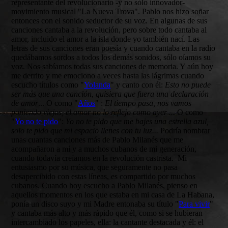
representante del revolucionario -y no sólo innovador-
movimiento musical "La Nueva Trova". Pablo nos hizo soñar
entonces con el sonido seductor de su voz. En algunas de sus
canciones cantaba a la revolución, pero sobre todo cantaba al
amor, incluido el amor a la isla donde yo también nací. Las
letras de sus canciones eran poesía y cuando cantaba en la radio
quedábamos sordos a todos los demás sonidos, sólo oíamos su
voz. Nos sabíamos todas sus canciones de memoria. Y aún hoy
me derrito y me emociono a veces hasta las lágrimas cuando
escucho títulos como "
Yolanda
" y canto con él:
Esto no puede
ser más que una canción, quisiera que fuera una declaración
de amor
... O como "
Años
" :
El tiempo pasa, nos vamos
poniendo viejos, el amor no lo reflejo como ayer ...
O como
"
Yo no te pido
":
Yo no te pido que me bajes una estrella azul,
solo te pido que mi espacio llenes con tu luz...
Podría nombrar
unas cuantas canciones más de Pablo Milanés que me
acompañaron a mí y a muchos cubanos de mi generación,
cuando todavía creíamos en la revolución castrista. Mi
entusiasmo por su música, que seguramente no pasa
desapercibido con estas líneas, es compartido por muchos
cubanos. Cuando hoy escucho a Pablo Milanés, pienso en
aquellos momentos en los que estaba en mi casa de La Habana,
ponía un disco suyo y mi Madre entonaba su título "
Para vivir
"
y cantaba más alto y más rápido que él, como si se hubieran
intercambiado los papeles, ella: la cantante destacada y él: el