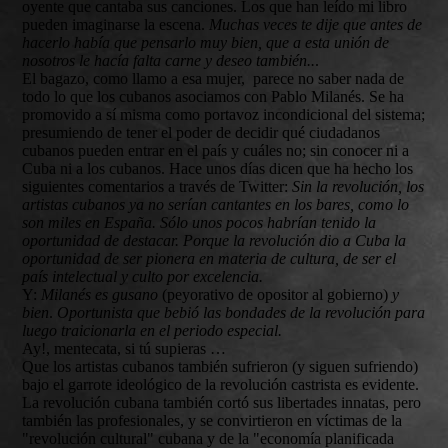
oyente que cantaba sus canciones. Los que han leído mi libro
pueden imaginarse la escena.
Muchas veces te dije que antes de
hacerlo había que pensarlo muy bien, que a esta unión de
nosotros le hacía falta carne y deseo también..
.
El bagazo, como llamo a esa mujer, parece no saber nada de
todo lo que los cubanos asociamos con Pablo Milanés. Se ha
promovido a sí misma como portavoz incondicional del sistema;
presumiendo de tener el poder de decidir qué ciudadanos
cubanos pueden entrar en el país y cuáles no; sin conocer ni a
Cuba ni a los cubanos. Hace unos días dicen que ha hecho los
siguientes comentarios a través de Twitter:
Sin la revolución, los
artistas cubanos ya no serían cantantes en los bares, como lo
son miles en España. Sólo unos pocos habrían tenido la
oportunidad de destacar. Porque la revolución dio a Cuba la
oportunidad de ser pionera en materia de cultura, de ser el
país intelectual y culto por excelencia.
Y:
Milanés es gusano
(peyorativo de opositor al gobierno)
y
bien
.
Oportunista que bebió las bondades de la revolución para
luego traicionarla en el periodo especial.
Ay!, mentecata, si tú supieras …
Que los artistas cubanos también sufrieron (y siguen sufriendo)
bajo el garrote ideológico de la revolución castrista es evidente.
La revolución cubana también cortó sus libertades innatas, pero
también las profesionales, y se convirtieron en víctimas de la
"revolución cultural" cubana y de la "economía planificada