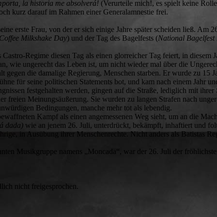
orta, la historia me absolverá!
(Verurteile mich!, es spielt keine Rol
doch kurz darauf im Rahmen einer Generalamnestie frei.
ine erste Frau, von der er sich einige Jahre später scheiden ließ. Am 2
Coffee
Milkshake Day
) und der Tag des Bagelfests (
National Bagelfest
s Castro-Regime diesen Tag als einen glorreicher Tag feiert, in diesem
ran, wie ungerecht das Leben ist, um nicht wieder mal über die Ungerec
walt gegen die damalige Regierung, Menschen starben. Er wurde zu 15 
Bühne für seine politischen Statements bot, und kam nach einem Jahr un
gnissen festgehalten werden, gingen auf die Straße, lediglich mit ihre
r freien Meinungsäußerung. Sie wurden zu langen Strafen nach ungerec
nunwürdigen Bedingungen, manche mehr tot als lebendig.
 bewaffneten Kampf als einen angemessenen Weg sieht, um an die Mac
tá dada)
wie an jenem 26. Juli, unterdrückt, bekämpft, inhaftiert und fo
hrige, in Ausübung ihrer Menschenrechte. Nicht anders als Batistas Re
nnten Musikgruppe namens „Moncada“, war der 26. Juli der fröhlichste
lich nicht freigesprochen.