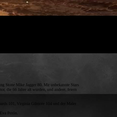
ling Stone Mike Jagger 80. Mir unbekannte Stars
r, die 66 Jahre alt wurden, und andere, feiern
ards 101, Virginia Gilmore 104 und der Maler
 Eva Perón.