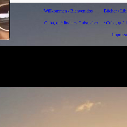
Willkommen / Bienvenidos
Bücher / Lib
Cuba, qué linda es Cuba, aber …/ Cuba, qué 
Impres