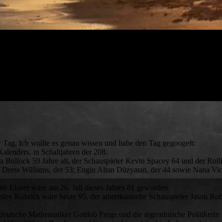
der Tag. Ich wollte es genau wissen und habe den Tag gegoogelt:
Kalenders, in Schaltjahren der 208.
a Bullock 59 Jahre alt, der Schauspieler Kevin Spacey 64 und der Rol
ress Williams, der 53; Engin Altan Düzyatan, der 44 sowie Nana Victo
re Elsner wäre am 26. Juli dieses Jahres 81 geworden.
ley Kubrick wäre heute 95, der amerikanische Schauspieler Jason Rob
 deutsche Mathematiker Gottlob Frege und die argentinische Politikerin