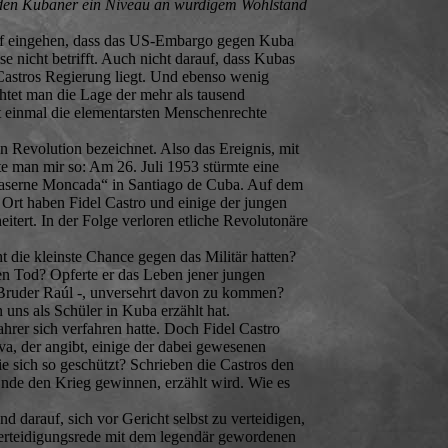
jeden Kubaner ein Niveau an würdigem Wohlstand
rauf eingehen, dass das US-Embargo gegen Kuba
 nicht betrifft. Auch nicht darauf, dass Kubas
 Castros Regierung liegt. Und ebenso wenig
chtet man die Lage der mehr als tausend
t einmal die elementarsten Menschenrechte
 Revolution bezeichnet. Also das Ereignis, mit
e man mir so: Am 26. Juli 1953 stürmte eine
„Kaserne Moncada“ in Santiago de Cuba. Auf dem
 Ort haben Fidel Castro und einige der jungen
tert. In der Folge verloren etliche Revolutonäre
ht die kleinste Chance gegen das Militär hatten?
en Tod? Opferte er das Leben jener jungen
Bruder Raúl -, unversehrt davon zu kommen?
 uns als Schüler in Kuba erzählt hat.
ahrer sich verfahren hatte. Doch Fidel Castro
ova, der angibt, einige der dabei gewesenen
ie sich so geschützt? Schrieben die Castros den
Ende den Krieg gewinnen, erzählt wird. Wie es
 darauf, sich vor Gericht selbst zu verteidigen,
 Verteidigungsrede mit dem legendär gewordenen