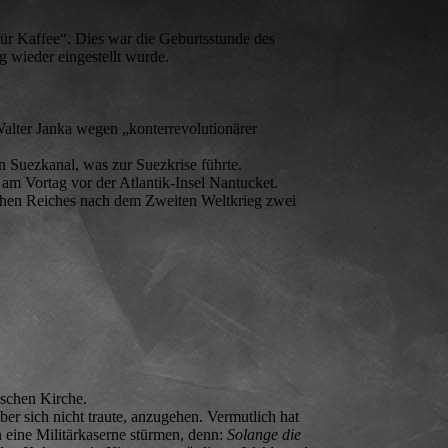
für Kaffee“. Dies war die Geburtsstunde des
 wieder eingestellt wurde.
r Walter Janka wegen „konterrevolutionärer
n Suezkanal, was zur Suezkrise führte.
am Vortag vor der Atlantik-Insel Nantucket.
chen Reiches nach dem Zweiten Weltkrieg zwei
ischen Kirche.
r sich nicht traute, anzugehen. Vermutlich hat
 eine Militärkaserne stürmen, denn:
Solange die