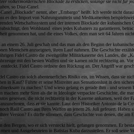
ihrer völkermörderischen Blockade zu ersticken
,
solange
sie
nicht für 
haben
, so Díaz-Canel.
az-Canel „Blockade“ nennt, aber „Embargo“ heißt. Ich werde nicht da
ass es den Import von Nahrungsmitteln und Medikamenten beispielsweise
ierenden Wirtschaftssystem und der internen Blockade der kubanischen
eabsichtigt, den Wohlstand eines jedes Kubaners zu garantieren, betra
heit genommen hat, und die eines Volkes, dem man seit 64 Jahren nich
 an einem 26. Juli geschah und das man als den Beginn der kubanischen
lionen Menschen anzueignen, ihren Lauf nahmen. Die Geschichte erzählt
hrigen Fidel Castro die zweitgrößte Militärkaserne des Landes, die 
hrzeuge mit den besten Waffen und sie kamen nicht rechtzeitig an. Vor
entdeckt. Fidel Castro ordnete den Rückzug an. Der Angriff war geschei
el Castro ein solch abenteuerliches Risiko ein, im Wissen, dass sie nic
 in Kauf? Führte er seine Mistreiter aus Sensationslust in den sicher
aufmerksam zu machen? Und wieso gelang es gerade ihm - und seinem 
en machen mehr Sinn als die in Ideologie verpackte Geschichte, die man
tos gesessen, die nicht rechtzeitig in der Kaserne ankamen, weil der F
 ist anzunehmen, dass er sie kannte. Laut dem Historiker Antonio de la C
 noch Raúl Castro aus ihren Waffen an jenem 26. Juli gefeuert. Haben s
 ihrer Version? Es dürfte stimmen, dass Geschichte von denen, die am 
 den Bergen, wo er sich versteckt hielt, gefangen genommen. Er bestand
 Armen und Ausgebeuteten in Batistas Kuba darzustellen. Er soll seine