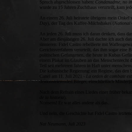
Spruch abgeschlossen haben:
Condenadme, no imp
wurde zu 15 Jahren Zuchthaus verurteilt, kam je
An einem 26. Juli heiratete übrigens mein Onkel se
Day
), der Tag des Kaffee-Milchshakes (
National 
An jeden 26. Juli muss ich daran denken, dass da
Aber am diesjährigen 26. Juli dachte ich auch da
sinnieren: Fidel Castro rebellierte mit Waffenge
Gerichtsverfahren verurteilt, das ihm sogar eine 
politischen Gefangenen, die heute in Kubas Gefän
einem Plakat im Glauben an das Menschenrecht de
Teil seit mehreren Jahren in Haft unter mensche
Die kubanische Regierung: ein Regime, das den
Canel am 11. Juli 2021 -
La orden de combate
es
demonstrierenden Bürger, einschließlich Minderjä
Nach dem Refrain eines Liedes einer früher beka
de la historia
).
Nonsens! Er war alles andere als das.
Und nein, die Geschichte hat Fidel Castro letztend
Nat Neumann, Juli 2023