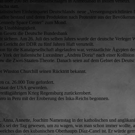
d über 200 bei Bombenanschlägen in Ahmedabad in Indien verletzt.
cha statt.
ialistischen Einheitspartei Deutschlands neue „Versorgungsrichtlinien 
affee bestand und deren Produktion nach Protesten aus der Bevölkerung
 „Kennedy Space Center" zum Mond.
lle Unabhängigkeit.
en Gesetz die Deutsche Bundesbank
lität sichern. Am 26. Juli des selben Jahres wurde der deutsche Verlege
Gericht der DDR zu fünf Jahren Haft verurteilt.
on für die Kanalgesellschaft abgelaufen war, verstaatlichte Ägypten de
ork der italienische Luxusliner „Andrea Doria“ nach einer Kollision 
ow die Zwei-Staaten-Theorie. Danach seien auf dem Gebiet des Deuts
r Winston Churchill seinen Rücktritt bekannt.
en ca. 26.000 Tote gefordert.
sstaat der USA geworden.
Dreißigjährigen Krieg Regensburg zurückerobert.
arro in Peru mit der Eroberung des Inka-Reichs begonnen.
, Anna, Annette, Joachim Namenstag in der katholischen und anglikan
 Es sei der Tag gewesen, um zu wagen, was man schon immer wollte, abe
 welches das des kubanischen Oberhaupts Díaz-Canel ist. Er würde gern