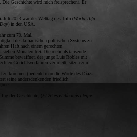
le. Die Geschichte wird mich freisprechen). Er
6. Juli 2023 war der Welttag des Tofu (
World Tofu
 Day
) in den USA.
 Jahr zum 70. Mal.
htigkeit des kubanischen politischen Systems zu
Jahren Haft nach einem gerechten
d sieben Monaten frei. Die mehr als tausende
r Stimme bewaffnet, der junge Luis Robles mit
hten Gerichtsverfahren verurteilt, sitzen zum
ht zu kommen (bedenkt man die Worte des Díaz-
ltert seine andersdenkenden friedlich
gime.
 Tag der Geschichte, (
El 26 es el día más alegre