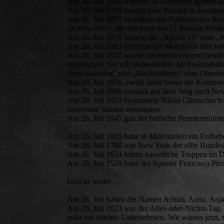
Am 26. Juli 2008 wurden 56 Menschen getötet un
Am 26. Juli 1998 fanden freie Wahlen in Kambods
Am 26. Juli 1977 beschloss das Politbüro des Soz
„Kaffee-Mix“, der nur noch aus 51 Prozent Röstk
Am 26. Juli 1971 startete die „Apollo 15" vom
Am 26. Juli 1965 erhielten die Malediven ihre vo
Am 26. Juli 1957 wurde mit einem entsprechend
eingerichtet. Sie soll insbesondere die Preisstabi
Verschwörung“ und „Boykotthetze“ vom Obersten 
Am 26. Juli 1956, zwölf Jahre bevor die Konzessi
Am 26. Juli 1956 versank auf dem Weg nach New Y
Am 26. Juli 1955 verkündete Nikita Chruschtsch
souveräne Staaten entstanden.
Am 26. Juli 1945 gab der britische Premierministe
Am 26. Juli 1805 hatte in Mittelitalien ein Erdbeb
Am 26. Juli 1788 war New York der elfte Bunde
Am 26. Juli 1634 hatten kaiserliche Truppen im 
Am 26. Juli 1529 hatte der Spanier Francisco Piz
Und so weiter …
Am 26. Juli haben die Namen Achim, Anita, Anja
Am 26. Juli 2023 war der Alles-oder-Nichts-Tag.
jeder ein solches Unternehmen. Wir wissen jetzt,