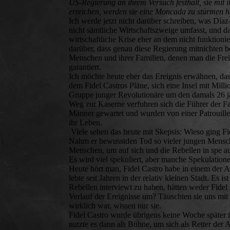
US-Regierung an ihrem Versuch festhält,
sie
mit 
erreichen, werden
sie
eine Moncada zu stürmen 
Ich werde jetzt nicht darüber schreiben, was Dí
nicht sämtliche Wirtschaftszweige umfasst, und d
wirtschaftliche Krise eher an dem nicht funktion
darüber, dass genau diese Regierung mitnichten b
Menschen und ihrer Familien, denen man die Frei
garantiert.
Ich möchte heute eher das Ereignis erwähnen, das
dem Fidel Castros Pläne, sich eine Insel mit Mil
Gruppe junger Revolutionäre um den damals 26 jä
Weg zur Kaserne verfuhren sich die Führer der Fa
Männer gewartet und wurden von einer Patrouille 
ihr Leben.
Viele sehen das heute mit Skepsis: Wieso ging Fid
Nahm er bewusstden Tod so vieler jungen Menschen
Menschen, um auf sich und die Rebellen in spe 
Es wird viel spekuliert, aber manche Spekulation
Heute hört man, Fidel Castro habe in einem der Au
lebte seit Jahren in der relativ kleinen Stadt. Es
Rebellen interviewt zu haben, hätten weder Fidel
Verlauf der Ereignisse um? Täuschten sie uns mit
wirklich war, wissen nur sie.
Fidel Castro wurde übrigens keine Woche später in
nutzte es dann als Bühne, um sich als Retter der