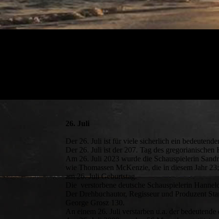
26. Juli
Der 26. Juli ist für viele sicherlich ein bedeuten
Der 26. Juli ist der 207. Tag des gregorianischen 
Am 26. Juli 2023 wurde die Schauspielerin Sandr
wie Thomassen McKenzie, die in diesem Jahr 23; D
am 26. Juli Geburtstag.
Die verstorbene deutsche Schauspielerin Hannelo
Der Drehbuchautor, Regisseur und Produzent Stan
George Grosz 130.
An einem 26. Juli verstarben u.a. der bedeutende