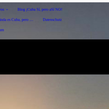
ros
Blog ¡Cuba Sí, pero aSí NO!
linda es Cuba, pero …
Datenschutz
sum