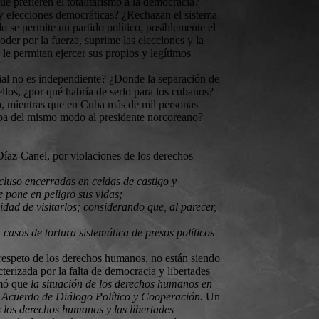
e prefieren el totalitarismo a la democracia?
hay elecciones democráticas? ¿Rechazan el sistema
o se permite un partido político, posiblemente el
der por la fuerza, suprime las elecciones y la
le permiten ejercer sus propios y legítimos
dicial no es independiente? ¿Donde la separación de
llos, ¿por qué habría de serlo para los cubanos?
o, mientras que en Cuba más de mil personas
ropa del mismo modo al presidente norcoreano?
Díaz-Canel, por violaciones de los derechos
luso encerradas en celdas de castigo y
 pone en peligro sus vidas;
idad de visitarlos; considerando que, al parecer,
sos de tortura sistemática de presos políticos
respeto de los derechos humanos, no están siendo
erizada por la falta de democracia y libertades
rmó que
la situación de los derechos humanos en
el Acuerdo de Diálogo Político y Cooperación.
Un
s los derechos humanos y las libertades