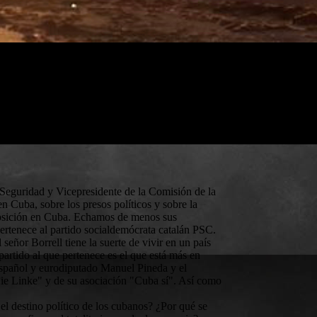
Seguridad y Vicepresidente de la Comisión de la
 Cuba, sobre los presos políticos y sobre la
oposición en Cuba. Echamos de menos sus
pertenece al partido socialdemócrata catalán PSC.
 señor Borrell tiene la suerte de vivir en un país
 partido al que pertenece es el que está más en
l español y eurodiputado Manuel Pineda y el
ie Linke" y de su asociación "Cuba sí". Así como
el destino político de los cubanos? ¿Por qué se