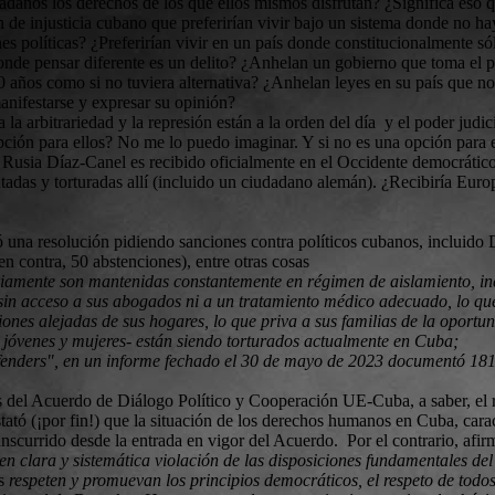
adanos los derechos de los que ellos mismos disfrutan? ¿Significa eso qu
n de injusticia cubano que preferirían vivir bajo un sistema donde no 
s políticas? ¿Preferirían vivir en un país donde constitucionalmente sól
onde pensar diferente es un delito? ¿Anhelan un gobierno que toma el po
0 años como si no tuviera alternativa? ¿Anhelan leyes en su país que no 
anifestarse y expresar su opinión?
ía la arbitrariedad y la represión están a la orden del día y el poder ju
pción para ellos? No me lo puedo imaginar. Y si no es una opción para e
 Rusia Díaz-Canel es recibido oficialmente en el Occidente democrátic
ratadas y torturadas allí (incluido un ciudadano alemán). ¿Recibiría Eu
una resolución pidiendo sanciones contra políticos cubanos, incluido 
n contra, 50 abstenciones), entre otras cosas
riamente son mantenidas constantemente en régimen de aislamiento, inc
 sin acceso a sus abogados ni a un tratamiento médico adecuado, lo que
ones alejadas de sus hogares, lo que priva a sus familias de la oportun
, jóvenes y mujeres- están siendo torturados actualmente en Cuba;
enders", en un informe fechado el 30 de mayo de 2023 documentó 181 ca
s del Acuerdo de Diálogo Político y Cooperación UE-Cuba, a saber, el 
ó (¡por fin!) que la situación de los derechos humanos en Cuba, caract
anscurrido desde la entrada en vigor del Acuerdo. Por el contrario, afi
en clara y sistemática violación de las disposiciones fundamentales d
es
respeten y promuevan los principios democráticos, el respeto de todo