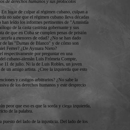
cos de derechos humanos y sus protocolos
 En lugar de culpar al régimen cubano, culpan a
ierda no sabe que el régimen cubano lleva décadas
 han leído los informes pertinentes de "Amnistía
logo de la casta castrista gobernante y sus
nta de que en Cuba se cumplen penas de prisión
encarcela a menores de edad? ¿No se han dado
lar de las "Damas de Blanco" y de cómo son
niel Ferrer? ¿De Aymara Nieto?
el respectivamente por preguntar en una
ria del cubano-alemán Luis Frómeta Compte,
se 11 de julio. Ni la de Luis Robles, un joven
de un amigo artista. ¿Cree la izquierda que esto
nciones y castigos arbitrarios? ¿No sabe la
 masiva de los derechos humanos y este desprecio
aún peor que eso es que la sorda y ciega izquierda,
icto de la palabra.
 puesto del lado de la injusticia. Del lado de los