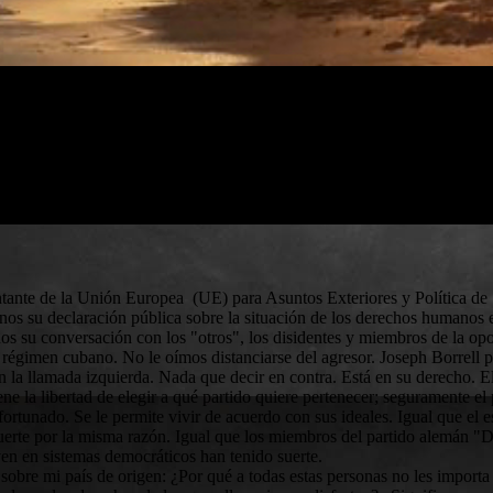
tante de la Unión Europea (UE) para Asuntos Exteriores y Política de 
 su declaración pública sobre la situación de los derechos humanos en
enos su conversación con los "otros", los disidentes y miembros de la 
l régimen cubano. No le oímos distanciarse del agresor. Joseph Borrell 
 en la llamada izquierda. Nada que decir en contra. Está en su derecho. El
ene la libertad de elegir a qué partido quiere pertenecer; seguramente el
 afortunado. Se le permite vivir de acuerdo con sus ideales. Igual que e
erte por la misma razón. Igual que los miembros del partido alemán "D
en en sistemas democráticos han tenido suerte.
sobre mi país de origen: ¿Por qué a todas estas personas no les importa 