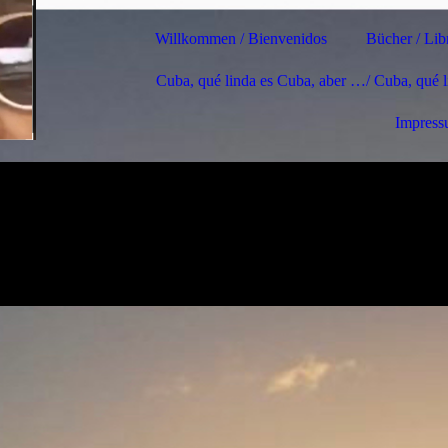
Willkommen / Bienvenidos
Bücher / Lib
Cuba, qué linda es Cuba, aber …/ Cuba, qué 
Impres