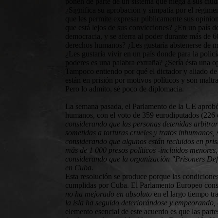
ponen de parte de un sistema que niega a sus ciud
¿Significa su aprobación y simpatía por el régime
que les permite expresar públicamente sus opinione
que está lejos de sus convicciones? ¿En un país d
democracia, y se aferra al poder durante más de 6
derechos humanos? ¿Les gustaría abstenerse de m
¿Les gustaría vivir en un país donde para la polic
poderes es una palabra extraña? ¿Sería ésta una o
Tampoco entiendo por qué el dictador y aliado de
están en prisión por motivos políticos y son malt
Pero lo admito, sé poco de diplomacia.
La semana pasada, el Parlamento de la UE aprobó 
humanos, con el voto de 359 eurodiputados (226 e
considerando que las personas detenidas arbitra
sometidas a torturas crueles y tratos inhumanos,
considerando que algunos están recluidos en prisi
más de 1 000 presos políticos -incluidos menores
considerando que la organización "Prisoners Def
en Cuba.
Esta resolución se produce porque las condicione
cumplidas por Cuba. El Parlamento Europeo constat
no ha mejorado en absoluto
en el largo tiempo tr
la isla ha seguido deteriorándose y empeorando, 
elemento esencial de este acuerdo es que las part