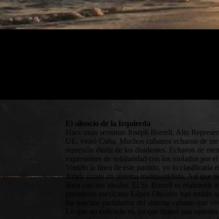
El silencio de la Izquierda
Hace unas semanas Joseph Borrell, Alto Represen
UE, visitó Cuba. Muchos cubanos echaron de menos
represión diaria de los disidentes. Echaron de m
expresiones de solidaridad con los violados por e
Viendo la línea de este partido, yo lo clasificaría
donde existe un sistema multipartidista. Así que ti
línea con sus ideales. El Sr. Borrell es realmente
presidente mexicano López Obrador han tenido su
los muchos partidarios del sistema cubano que viv
Lo que no entiendo es, ya que tienen una opinión 