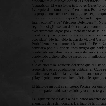
fundamentales establecidos en la Declaración Un
facultativos.
El
respeto del Estado de Derecho
for
La izquierda -cómo no- votó en contra. Es una ve
los proponentes de la resolución, que, según expl
despreciando estos principios? ¿Acaso la izquier
Internacional" y de "Prisoners Defenders"? ¿No s
seguidores? ¿No se han dado cuenta de cómo trat
excesivamente largas por el mero hecho de salir 
cuenta de que a algunos presos políticos se les
acosadas? ¿No han oído hablar de Maykel Castil
Probablemente no conocen la historia de Félix Na
comisaría por la suerte de unos amigos que había
condenado inicialmente a 25 años de cárcel (poster
condenado a cinco años de cárcel por manifestarse
es justo?
¿Se da cuenta la izquierda del daño que el Estado
izquierda que las condiciones políticas en Cuba r
institucionalizado de la dignidad humana con el h
¿Hay alguien entre estos incondicionales que pue
El título de mi post es ambiguo. Porque por una pa
por otra parte, habla sobre Cuba y oculta o tergive
La izquierda no les deja a los cubanos amantes de 
enemigos de la democracia. Del lado de la inhum