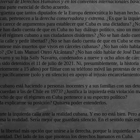
iversal de Derechos Humanos y en los convenios internacionales bási
ma parte esencial de dicho acuerdo.
rgüenza que tantos diputados de la Europa democrática lo hayan hecho.
ican, pertenecen a la
derecha conservadora y extrema
. ¿Es que la izqu
da carece de argumentos para establecer que Cuba es una dictadura? ¿No
e han dado cuenta de que en Cuba no hay diálogo político, sino un monó
a el régimen cubano a sus ciudadanos disidentes? ¿No se han dado cue
a la calle y pedir libertad? ¿No se han dado cuenta de que en Cuba se 
 mantiene más muertos que vivos en cárceles cubanas? ¿No han oído hab
lo? ¿De Luis Manuel Otero Alcántara? ¿No han oído hablar de José Da
varro y su hija Saily Navarro, condenados a nueve y ocho años de cárc
n sido detenidos el 11 de julio de 2021. Ni, presumiblemente, la histo
iormente a 15 años) por filmar con su teléfono móvil las protestas de e
 pacíficamente (solo y en silencio) en apoyo al injusto encarcelamiento 
 cubano está haciendo a personas inocentes y a sus familias con sus dete
ecuerdan a las de Chile en 1973? ¿Justifica la izquierda esta violación
echo de que el régimen en Cuba pertenece a su espectro político?
da explicarme su posición? Quisiera poder entenderlos.
rte la izquierda calla ante la realidad cubana. Y eso no está bien. Pero 
rsa la realidad. Sería mejor que guardara silencio. En el sentido más estr
la libertad más opción que unirse a la derecha, porque la izquierda se ha
anidad. Del lado de los que pisotean los derechos humanos en Cuba.