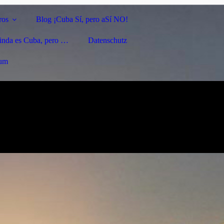
ros
Blog ¡Cuba Sí, pero aSí NO!
linda es Cuba, pero …
Datenschutz
sum