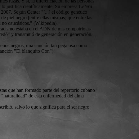
tes razas. Y sí, la diferenciación de las personas
 lo justifica científicamente. Su empresa
Celera
007. Según Center "[...] el código genético
de piel negro [entre ellas mismas] que entre las
s no caucásicos." (Wikipedia).
el racismo estaba en el ADN de mis compatriotas
eredó" y transmitió de generación en generación.
 menos negros, una canción tan pegajosa como
 canción "El blanquito Con"):
istas que han formado parte del repertorio cubano
la "naturalidad" de esta enfermedad del alma
ibió, salvo lo que significa para él ser negro: