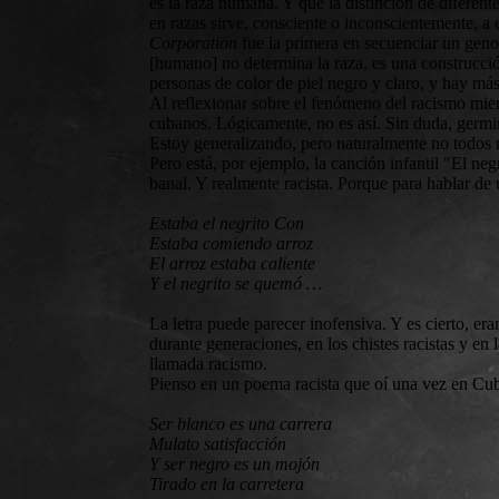
es la raza humana. Y que la distinción de diferente
en razas sirve, consciente o inconscientemente, a
Corporation
fue la primera en secuenciar un gen
[humano] no determina la raza, es una construcción
personas de color de piel negro y claro, y hay más
Al reflexionar sobre el fenómeno del racismo mien
cubanos. Lógicamente, no es así. Sin duda, germin
Estoy generalizando, pero naturalmente no todos 
Pero está, por ejemplo, la canción infantil "El n
banal. Y realmente racista. Porque para hablar de 
Estaba el negrito Con
Estaba comiendo arroz
El arroz estaba caliente
Y el negrito se quemó …
La letra puede parecer inofensiva. Y es cierto, e
durante generaciones, en los chistes racistas y en
llamada racismo.
Pienso en un poema racista que oí una vez en Cuba
Ser blanco es una carrera
Mulato satisfacción
Y ser negro es un mojón
Tirado en la carretera