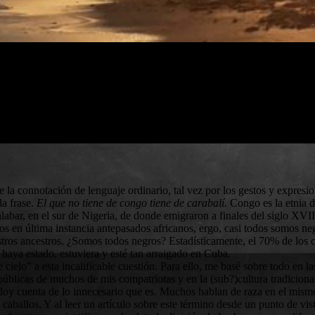
la connotación de lenguaje ordinario, tal vez por los gestos y expresione
la frase.
El que no tiene de congo tiene de carabalí.
Congo es la etnia d
abar, en el sur de Nigeria, de donde emigraron a finales del siglo XVII
mos en última instancia antepasados africanos, ergo, casi todos somos n
estros ancestros. ¿Somos todos negros? Estadísticamente, el 70% de los 
 haya estado, estuviera y esté tan arraigado en Cuba.
cielo" a esta incalificable cuestión. Para ello, me basé sobre todo en l
 públicas de muchos de mis compatriotas y en la (sub?)cultura tradicion
 doy cuenta de lo innecesario que es. Muchos hablan de raza en el mism
caballos. Y al leer un artículo sobre este término desde un punto de vi