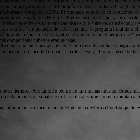
s fenotipos no justifica en absoluto la división de los humanos en diferen
 evaluaciones y estereotipos. El bioquímico estadounidense Craig Center
oma humano completo (ADN). El resultado se publicó en septiembre de 2
 puramente social [...] Hay más diferencias entre las personas de color 
 diferencias entre los llamados caucásicos que entre los caucásicos y lo
tras escribía "Un pedacito de cielo", me hice la pregunta irreal de si 
ó durante la época de la esclavitud, se alimentó con el tiempo y se "h
mis compatriotas cubanos eran racistas.
egrito Con" que tanto nos gustaba entonar a los niños cubanos negros y
una persona no hace falta señalar el color de su piel (nunca escuché la
ran otros tiempos. Pero también pienso en las muchas otras canciones rac
 las declaraciones personales e incluso oficiales que también apuntan a 
, aunque no sé exactamente qué intentaba decirnos el racista que lo escr