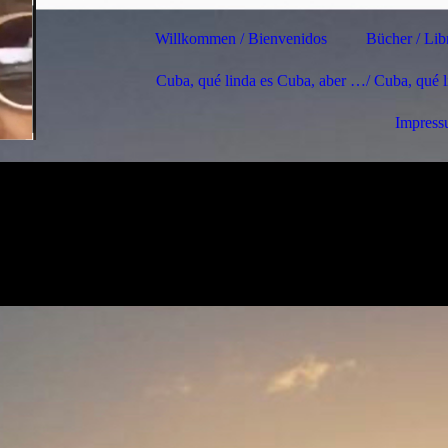
Willkommen / Bienvenidos
Bücher / Lib
Cuba, qué linda es Cuba, aber …/ Cuba, qué 
Impres