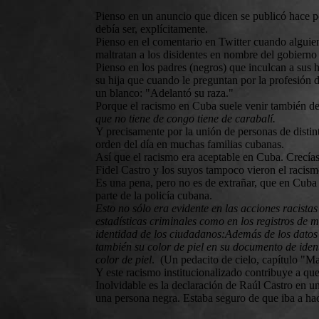
Pienso en un anuncio que dicen se publicó hace p
debía ser, explícitamente.
Pienso en el comentario en Twitter cuando alguien 
maltratan a los disidentes en nombre del gobierno 
Pienso en los padres (negros) que inculcan a sus 
su hija que cuando le preguntan por la profesión 
un blanco: "Adelantó su raza."
Porque el racismo en Cuba suele venir también d
que no tiene de congo tiene de carabalí.
Y precisamente por la unión de personas de distint
orden del día en muchas familias cubanas.
Así que el racismo era aceptable en Cuba. Crecías
Fidel Castro y los suyos tampoco vieron el racis
Es una pena, pero no es de extrañar, que en Cuba e
parte de la policía cubana.
Esto no sólo era evidente en las acciones racistas 
estadísticas criminales como en los registros de 
identidad de los ciudadanos:Además de los datos 
también su color de piel en su documento de iden
color de piel
. (Un pedacito de cielo, capítulo "M
Y este racismo institucionalizado contribuye a que
Inolvidable es la declaración de Raúl Castro en u
una persona negra. Estaba seguro de que iba a hac