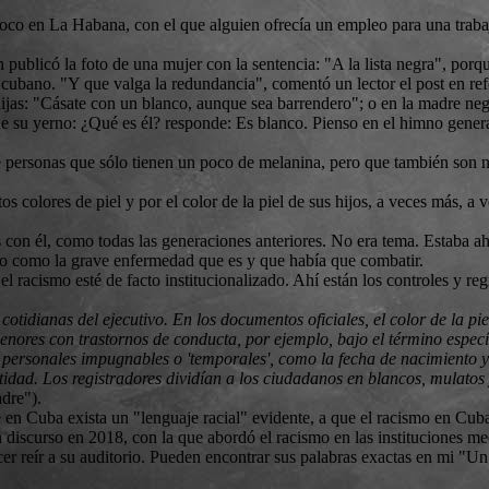
oco en La Habana, con el que alguien ofrecía un empleo para una traba
publicó la foto de una mujer con la sentencia: "A la lista negra", porqu
cubano. "Y que valga la redundancia", comentó un lector el post en refe
hijas: "Cásate con un blanco, aunque sea barrendero"; o en la madre neg
de su yerno: ¿Qué es él? responde: Es blanco. Pienso en el himno gener
e personas que sólo tienen un poco de melanina, pero que también son
os colores de piel y por el color de la piel de sus hijos, a veces más, a
 con él, como todas las generaciones anteriores. No era tema. Estaba ah
mo como la grave enfermedad que es y que había que combatir.
l racismo esté de facto institucionalizado. Ahí están los controles y re
cotidianas del ejecutivo. En los documentos oficiales, el color de la pie
menores con trastornos de conducta, por ejemplo, bajo el término especí
personales impugnables o 'temporales', como la fecha de nacimiento y
tidad. Los registradores dividían a los ciudadanos en blancos, mulatos
adre").
 en Cuba exista un "lenguaje racial" evidente, a que el racismo en Cuba s
n discurso en 2018, con la que abordó el racismo en las instituciones me
er reír a su auditorio. Pueden encontrar sus palabras exactas en mi "Un