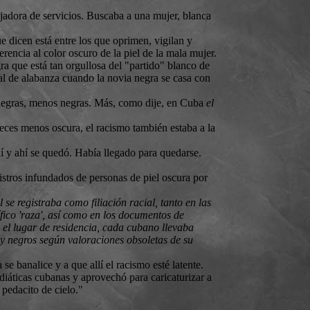
jadora de servicios. Buscaba a una mujer, blanca
e dicen está entre los que oprimen, vigilan y
rencia al color oscuro de la piel de la mala mujer.
ra que está tan orgullosa del "partido" blanco de
al de alabanza cuando la novia negra se casa con
 negras, menos negras. Más, como dije, en Cuba
el
 veces menos oscura, el racismo también estaba a la
í y ahí se quedó. Había llegado para quedarse.
gistros infundados de personas de piel oscura por
l se registraba como filiación racial, tanto en las
fico 'raza', así como en los documentos de
 el lugar de residencia, cada cubano llevaba
 y negros según valoraciones obsoletas de su
e banalice y a que allí el racismo esté latente.
diáticas cubanas y aprovechó para caricaturizar a
 pedacito de cielo."