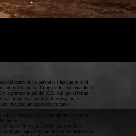
s del rostro de las personas a las que se lo oí
el antiguo Reino del Congo y de la cuenca del río
I y la primera mitad del XIX. Así que el refrán
egros, aunque los conquistadores españoles
cubanos tienen antepasados africanos.
as experiencias de otros (personalmente recuerdo
al cubana.
o contexto. No me gusta este controvertido
sta biológico, sigo convencida de que nuestra raza