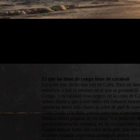
El que no tiene de congo tiene de carabalí
Escuché este dicho una vez en Cuba. Para mí tiene 
entonces, o por el entorno en el que se pronunció 
Congo. Los carabali eran negros de la costa de Cal
quiere aludir a que (casi) todos los cubanos tene
aportaran tonos más claros al color de piel de nu
Conociendo este dato, cuesta creer que el racismo
Dedico varias páginas de mi libro "Un pedacito de 
pocas experiencias racistas), en las declaraciones
Cuanto más se habla del color de la piel, más me
término. Cuando oigo raza, pienso en perros, o en 