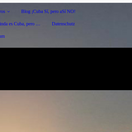
ros
Blog ¡Cuba Sí, pero aSí NO!
linda es Cuba, pero …
Datenschutz
sum