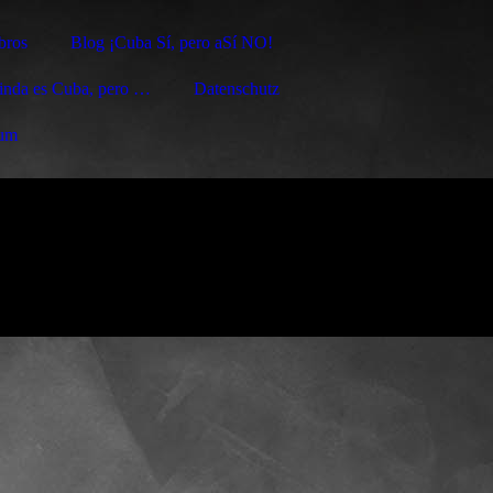
bros
Blog ¡Cuba Sí, pero aSí NO!
linda es Cuba, pero …
Datenschutz
sum