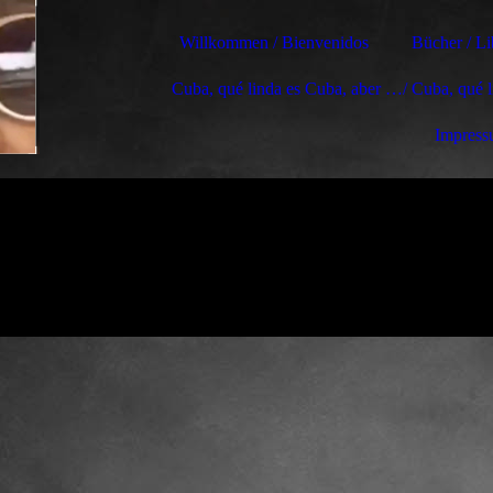
Willkommen / Bienvenidos
Bücher / Li
Cuba, qué linda es Cuba, aber …/ Cuba, qué 
Impres