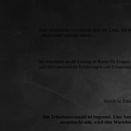
Eine persönliche Geschichte über ein Land, das t
„Mutterland“ geprägt haben.
Im Anschluss an die Lesung ist Raum für Fragen
und über persönliche Erfahrungen und Erinnerun
Herzliche Einl
Die Teilnehmeranzahl ist begrenzt. Eine Anm
ausgebucht sein, wird eine Wartel