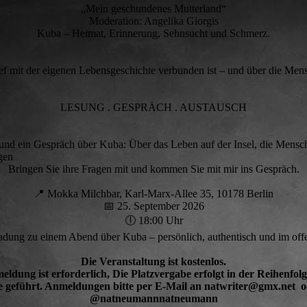
„Mein geschundenes Mutterland“
Moderation: Angelika Giorgis
Kuba – Heimat, Erinnerung, Sehnsucht und Schmerz.
ief mit der eigenen Lebensgeschichte verbunden ist – und über die Me
LESUNG . GESPRÄCH . AUSTAUSCH
 und ein Gespräch über Kuba: Über das Leben auf der Insel, die Mens
gen
Bringen Sie ihre Fragen mit und kommen Sie mit mir ins Gespräch.
📍 Mokka Milchbar, Karl-Marx-Allee 35, 10178 Berlin
📅 25. September 2026
🕕 18:00 Uhr
adung zu einem Abend über Kuba – persönlich, authentisch und im of
Die Veranstaltung ist kostenlos.
eldung ist erforderlich, Die Platzvergabe erfolgt in der Reihenfol
ste geführt. Anmeldungen bitte per E-Mail an natwriter@gmx.net
@natneumannnatneumann