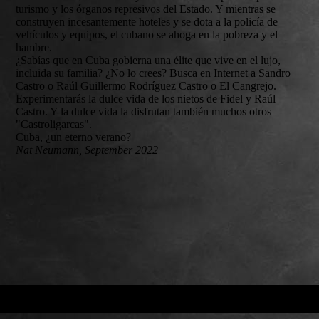
turismo y los órganos represivos del Estado. Y mientras se
construyen incesantemente hoteles y se dota a la policía de
vehículos y equipos, el cubano se ahoga en la pobreza y el
hambre.
¿Sabías que en Cuba gobierna una élite que vive en el lujo,
incluida su familia? ¿No lo crees? Busca en Internet a Sandro
Castro o Raúl Guillermo Rodríguez Castro o El Cangrejo.
Experimentarás la dulce vida de los nietos de Fidel y Raúl
Castro. Y la dulce vida la disfrutan también muchos otros
"Castroligarcas".
Cuba, ¿un eterno verano?
Nat Neumann, September 2022