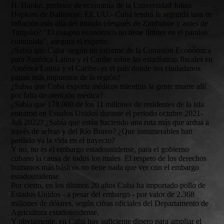
H. Hanke, profesor de economía de la Universidad Johns
Hopkins de Baltimore, EE.UU.- Cuba tendrá la segunda tasa de
inflación más alta del mundo (después de Zimbabue y antes de
Turquía)? "El colapso económico no tiene límites en el paraíso
comunista", asegura el experto.
¿Sabía que Cuba -según un informe de la Comisión Económica
para América Latina y el Caribe sobre las estadísticas fiscales en
América Latina y el Caribe- es el país donde sus ciudadanos
pagan más impuestos de la región?
¿Sabía que Cuba exporta médicos mientras la gente muere allí
por falta de atención médica?
¿Sabía que 178.000 de los 11 millones de residentes de la isla
entraron en Estados Unidos durante el periodo octubre 2021-
Juli 2022? ¿Sabía que están haciendo una ruta más que ardua a
través de selvas y del Río Bravo? ¿Que innumerables han
perdido ya la vida en el trayecto?
Y no, no es el embargo estadounidense, para el gobierno
cubano la causa de todos los males El respeto de los derechos
humanos más básicos no tiene nada que ver con el embargo
estadounidense.
Por cierto, en los últimos 20 años Cuba ha importado pollo de
Estados Unidos - a pesar del embargo - por valor de 2.368
millones de dólares, según cifras oficiales del Departamento de
Agricultura estadounidense.
Y obviamente, en Cuba hay suficiente dinero para ampliar el