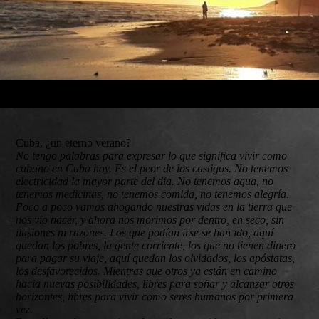
Cuba, ¿un eterno verano?
No tengo palabras para expresar lo que significa vivir como
cubano en Cuba hoy. Es el peor de los castigos. No tenemos
electricidad la mayor parte del día. No tenemos agua, no
tenemos medicinas, no tenemos comida, no tenemos alegría.
Poco a poco vamos ahogando nuestras vidas en la tierra que
nos vio nacer, y ahora nos morimos por dentro, en seco, sin
ilusiones ni razones. Los que podían irse se han ido, aquí
quedan los pobres, la gente corriente, los que no tienen dinero
para pagar su viaje, aquí quedan los olvidados, los apóstatas,
los desfavorecidos. Mientras que otros ya están en camino
hacia nuevas posibilidades, libres para soñar y alcanzar otros
horizontes, libres para vivir como seres humanos por primera
vez.