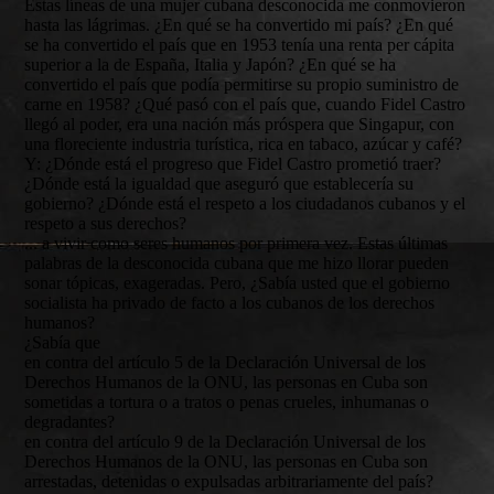
Estas líneas de una mujer cubana desconocida me conmovieron
hasta las lágrimas. ¿En qué se ha convertido mi país? ¿En qué
se ha convertido el país que en 1953 tenía una renta per cápita
superior a la de España, Italia y Japón? ¿En qué se ha
convertido el país que podía permitirse su propio suministro de
carne en 1958? ¿Qué pasó con el país que, cuando Fidel Castro
llegó al poder, era una nación más próspera que Singapur, con
una floreciente industria turística, rica en tabaco, azúcar y café?
Y: ¿Dónde está el progreso que Fidel Castro prometió traer?
¿Dónde está la igualdad que aseguró que establecería su
gobierno? ¿Dónde está el respeto a los ciudadanos cubanos y el
respeto a sus derechos?
... a vivir como seres humanos por primera vez. Estas últimas
palabras de la desconocida cubana que me hizo llorar pueden
sonar tópicas, exageradas. Pero, ¿Sabía usted que el gobierno
socialista ha privado de facto a los cubanos de los derechos
humanos?
¿Sabía que
en contra del artículo 5 de la Declaración Universal de los
Derechos Humanos de la ONU, las personas en Cuba son
sometidas a tortura o a tratos o penas crueles, inhumanas o
degradantes?
en contra del artículo 9 de la Declaración Universal de los
Derechos Humanos de la ONU, las personas en Cuba son
arrestadas, detenidas o expulsadas arbitrariamente del país?