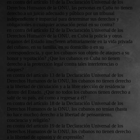
en contra del artículo 10 de la Declaración Universal de los
Derechos Humanos de la ONU, las personas en Cuba no tienen
derecho a un juicio adecuado y público por un tribunal
independiente e imparcial para determinar sus derechos y
obligaciones o cualquier acusación penal en su contra?
en contra del artículo 12 de la Declaración Universal de los
Derechos Humanos de la ONU, en Cuba la policía y otros
órganos del Estado interfieren arbitrariamente en la vida privada
del cubano, en su familia, en su domicilio o en su
correspondencia, y que los cubanos son objeto de ataques a su
honor y reputación? ¿Que los cubanos en Cuba no tienen
derecho a la protección legal contra tales interferencias o
ataques?
en contra del artículo 13 de la Declaración Universal de los
Derechos Humanos de la ONU, los cubanos no tienen derecho
a la libertad de circulación y a la libre elección de residencia
dentro del Estado. ¿Que no todos los cubanos tienen derecho a
salir de su país, así como a regresar a él?
en contra del artículo 18 de la Declaración Universal de los
Derechos Humanos de la ONU, los cubanos no tenían (hasta
no hace mucho) derecho a la libertad de pensamiento,
conciencia y religión?
en contra del artículo 19 de la Declaración Universal de los
Derechos Humanos de la ONU, los cubanos no tienen derecho
a la libertad de opinión y de expresión?