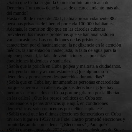
¿Sabía que Cuba -según la Comisión Interamericana de
Derechos Humanos- tiene la tasa de encarcelamiento más alta
del mundo?
Hasta el 30 de marzo de 2021, había aproximadamente 882
personas privadas de libertad por cada 100.000 habitantes.
Además, la comisión dijo que en las cárceles cubanas
prevalecen los mismos problemas que se han analizado en
varias ocasiones. Las condiciones de las prisiones se
caracterizan por el hacinamiento, la negligencia en la atención
médica, la alimentación inadecuada, la falta de agua para la
higiene personal, la falta de ventilación y las precarias
condiciones higiénicas y sanitarias.
¿Sabía que la policía en Cuba golpea y maltrata a ciudadanos,
incluyendo niños y a manifestantes? ¿Que algunos son
detenidos y permanecen desaparecidos durante días?
¿Sabía que en Cuba hay innumerables personas encarceladas
porque salieron a la calle a exigir sus derechos? ¿Que hay
menores encarcelados en Cuba porque gritaron por la libertad
en las calles? ¿Que los presos políticos en Cuba son
condenados a penas drásticas que aquí, en condiciones
democráticas, sólo conocemos por delitos capitales?
¿Sabía usted que las últimas elecciones democráticas en Cuba
tuvieron lugar en 1952? Que Fidel Castro prometió elecciones y
pronto las anuló con el lema "¿Elecciones? ¿Para qué?“
¿Sabía que en agosto de 2022 -según las conclusiones de Steve